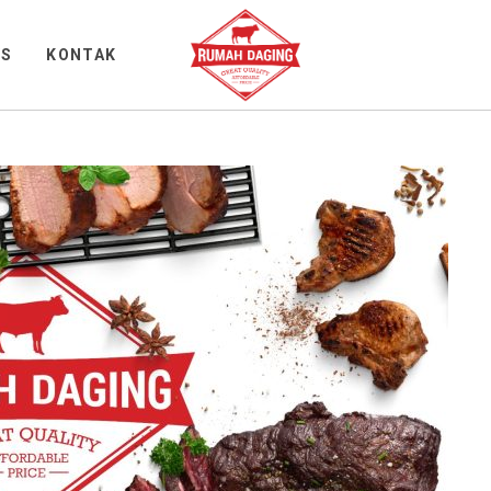
WS
KONTAK