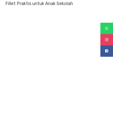
Fillet Praktis untuk Anak Sekolah