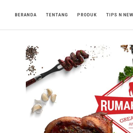
BERANDA
TENTANG
PRODUK
TIPS N NE