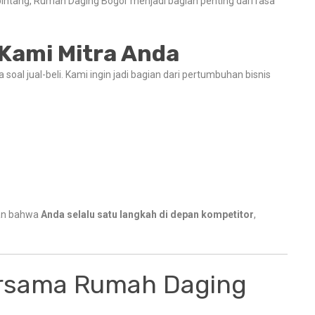
erbintang, Rumah Daging Bogor menjadi bagian penting dari rasa
, Kami Mitra Anda
al jual-beli. Kami ingin jadi bagian dari pertumbuhan bisnis
kan bahwa
Anda selalu satu langkah di depan kompetitor
,
ersama Rumah Daging