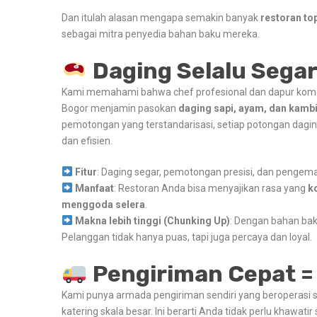
Dan itulah alasan mengapa semakin banyak
restoran to
sebagai mitra penyedia bahan baku mereka.
Daging Selalu Segar
Kami memahami bahwa chef profesional dan dapur komer
Bogor menjamin pasokan
daging sapi, ayam, dan kamb
pemotongan yang terstandarisasi, setiap potongan daging 
dan efisien.
Fitur
: Daging segar, pemotongan presisi, dan pengem
Manfaat
: Restoran Anda bisa menyajikan rasa yang
k
menggoda selera
.
Makna lebih tinggi (Chunking Up)
: Dengan bahan bak
Pelanggan tidak hanya puas, tapi juga percaya dan loyal.
Pengiriman Cepat =
Kami punya armada pengiriman sendiri yang beroperasi se
katering skala besar. Ini berarti Anda tidak perlu khawat