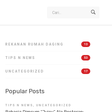
Cari
untuk:
REKANAN RUMAH DAGING
13
TIPS N NEWS
53
UNCATEGORIZED
17
Popular Posts
TIPS N NEWS
,
UNCATEGORIZED