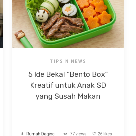
TIPS N NEWS
5 Ide Bekal “Bento Box”
Kreatif untuk Anak SD
yang Susah Makan
Rumah Daging
77 views
26 likes