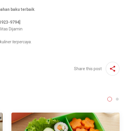
ahan baku terbaik
.
1923-9794]
itas Dijamin
kuliner terpercaya.
Share this post