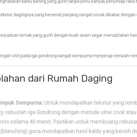
ghasilkan kaldu bening yang gurih tanpa perlu banyak penyedap rasa
ekstur dagingnya yang berserat panjang sangat cocok dibakar denga
erpaduan lemak yang gurih dengan kuah asam segar menciptakan harm
ingan otot pada iga gondrong sangat sempurna menyerap rempah-re
lahan dari Rumah Daging
Empuk Sempurna:
Untuk mendapatkan tekstur yang lem
cy
, rebuslah Iga Gondrong dengan metode
slow cook
atau
esto selama 40 menit. Pastikan untuk membuang rebusan
(blanching) guna mendapatkan hasil kaldu yang bersih da