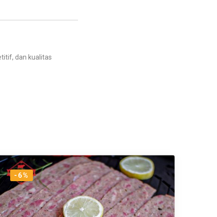
itif, dan kualitas
-6%
-