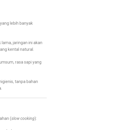
yang lebih banyak
lama, jaringan ini akan
ang kental natural.
umsum, rasa sapi yang
higienis, tanpa bahan
a.
ahan (
slow cooking
):