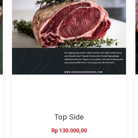
Top Side
Rp
130.000,00