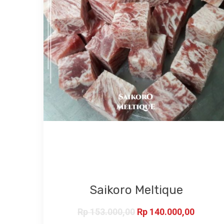
Saikoro Meltique
Rp
153.000,00
Rp
140.000,00