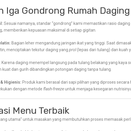
n Iga Gondrong Rumah Daging
l:
Sesuai namanya, standar “gondrong” kami memastikan rasio daging 
g, memberikan kepuasan maksimal di setiap gigitan.
latin:
Bagian leher mengandung jaringan ikat yang tinggi. Saat dimasak 
tin, menciptakan tekstur daging yang
prol
(lepas dari tulang) dan kuah y
:
Karena daging menempel langsung pada tulang belakang yang kaya s
ih kuat dan gurih dibandingkan potongan daging tanpa tulang.
& Higienis:
Produk kami berasal dari sapi pilihan yang diproses secara 
bekukan dengan metode
flash-freeze
untuk menjaga kesegaran nutrisiny
si Menu Terbaik
intang utama” untuk masakan yang membutuhkan proses memasak perl