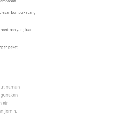
 tambahan.
n olesan bumbu kacang
oni rasa yang luar
mpah pekat.
but namun
 gunakan
 air
n jernih.