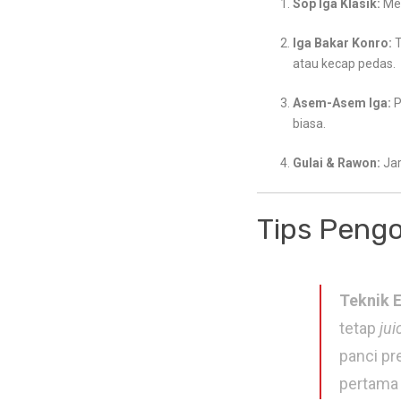
Sop Iga Klasik:
Men
Iga Bakar Konro:
T
atau kecap pedas.
Asem-Asem Iga:
P
biasa.
Gulai & Rawon:
Jar
Tips Pengo
Teknik 
tetap
jui
panci pr
pertama 