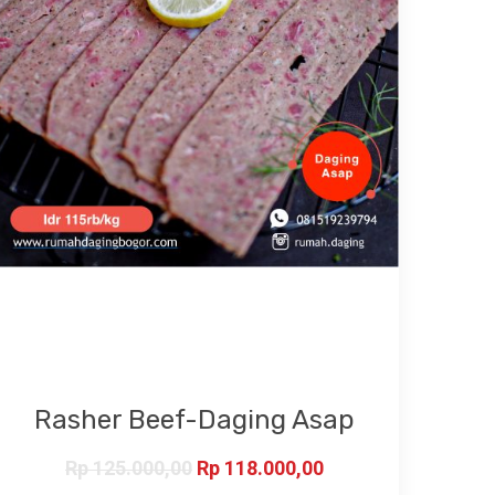
Rasher Beef-Daging Asap
Rp
125.000,00
Rp
118.000,00