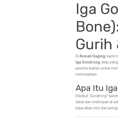
Iga G
Bone)
Gurih
Di
Rumah Daging
, kami 
Iga Gondrong
, atau yan
pecinta kuliner untuk me
memuaskan.
Apa Itu Ig
Disebut “Gondrong” karena
tebal dan melimpah di sek
kaya akan otot dan jaringa