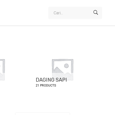
Cari
untuk:
M
DAGING SAPI
FRO
21 PRODUCTS
2 PRO