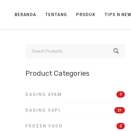
BERANDA
TENTANG
PRODUK
TIPS N NE
Search
for:
Product Categories
IKAN DAN PRODUK
OZEN FOOD
OLAHAN
DAGING AYAM
7
ODUCTS
6 PRODUCTS
DAGING SAPI
21
FROZEN FOOD
2