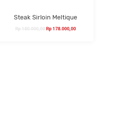
Steak Sirloin Meltique
Rp
180.000,00
Rp
178.000,00