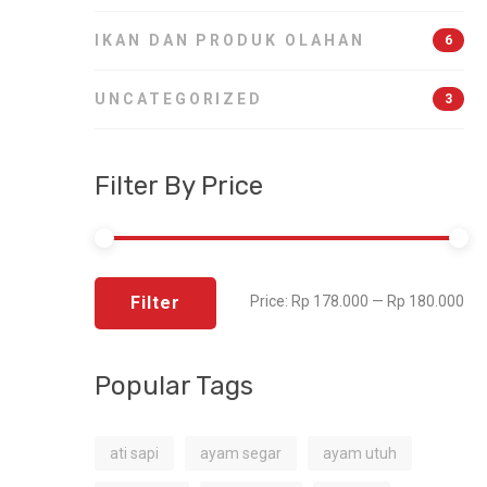
IKAN DAN PRODUK OLAHAN
6
UNCATEGORIZED
3
Filter By Price
Filter
Price:
Rp 178.000
—
Rp 180.000
Popular Tags
ati sapi
ayam segar
ayam utuh