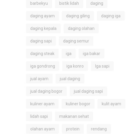
barbekyu
bistik lidah
daging
daging ayam
daging giling
daging iga
daging kepala
daging olahan
daging sapi
daging semur
daging steak
iga
iga bakar
iga gondrong
iga konro
Iga sapi
jual ayam
jual daging
jual daging bogor
jual daging sapi
kuliner ayam
kuliner bogor
kulit ayam
lidah sapi
makanan sehat
olahan ayam
protein
rendang