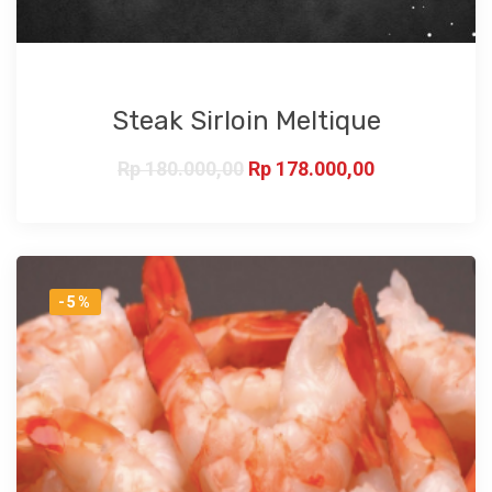
Steak Sirloin Meltique
Rp
180.000,00
Rp
178.000,00
-5%