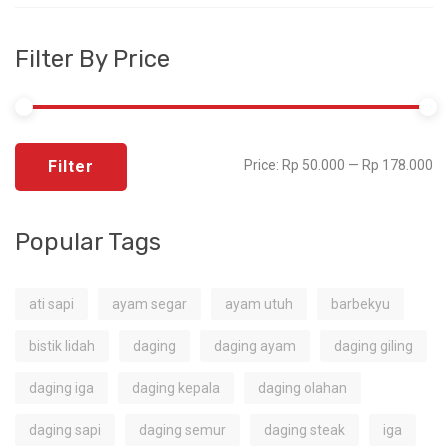
Filter By Price
Filter
Price:
Rp 50.000
—
Rp 178.000
Popular Tags
ati sapi
ayam segar
ayam utuh
barbekyu
bistik lidah
daging
daging ayam
daging giling
daging iga
daging kepala
daging olahan
daging sapi
daging semur
daging steak
iga