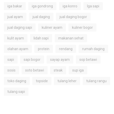
iga bakar
iga gondrong
iga konro
Iga sapi
jual ayam
jual daging
jual daging bogor
jual daging sapi
kuliner ayam
kuliner bogor
kulit ayam
lidah sapi
makanan sehat
olahan ayam
protein
rendang
rumah daging
sapi
sapi bogor
sayap ayam
sop betawi
sosis
soto betawi
steak
sup iga
toko daging
topside
tulang leher
tulang rangu
tulang sapi