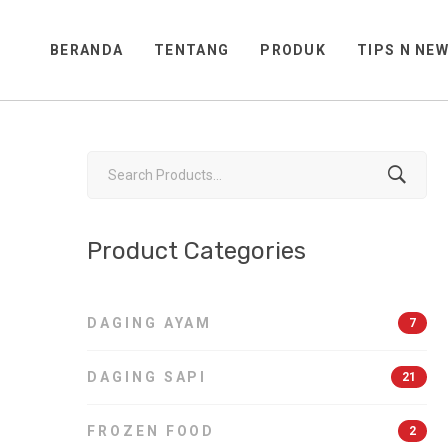
BERANDA
TENTANG
PRODUK
TIPS N NE
Search
for:
Product Categories
IKAN DAN PRODUK
OZEN FOOD
OLAHAN
DAGING AYAM
7
ODUCTS
6 PRODUCTS
DAGING SAPI
21
FROZEN FOOD
2