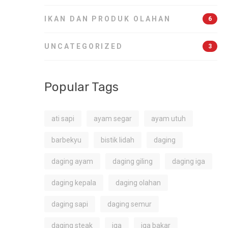
IKAN DAN PRODUK OLAHAN
6
UNCATEGORIZED
3
Popular Tags
ati sapi
ayam segar
ayam utuh
barbekyu
bistik lidah
daging
daging ayam
daging giling
daging iga
daging kepala
daging olahan
daging sapi
daging semur
daging steak
iga
iga bakar