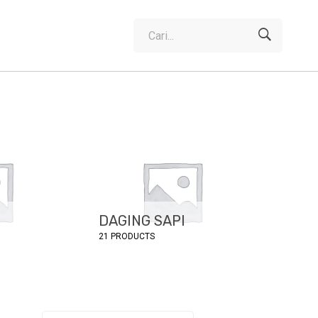
Cari
untuk:
M
DAGING SAPI
FRO
21 PRODUCTS
2 PRO