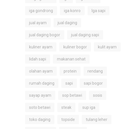
iga gondrong
iga konro
Iga sapi
jual ayam
jual daging
jual daging bogor
jual daging sapi
kuliner ayam
kuliner bogor
kulit ayam
lidah sapi
makanan sehat
olahan ayam
protein
rendang
rumah daging
sapi
sapi bogor
sayap ayam
sop betawi
sosis
soto betawi
steak
sup iga
toko daging
topside
tulang leher