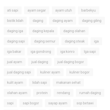
ati sapi
ayam segar
ayam utuh
barbekyu
bistik lidah
daging
daging ayam
daging giling
daging iga
daging kepala
daging olahan
daging sapi
daging semur
daging steak
iga
iga bakar
iga gondrong
iga konro
Iga sapi
jual ayam
jual daging
jual daging bogor
jual daging sapi
kuliner ayam
kuliner bogor
kulit ayam
lidah sapi
makanan sehat
olahan ayam
protein
rendang
rumah daging
sapi
sapi bogor
sayap ayam
sop betawi