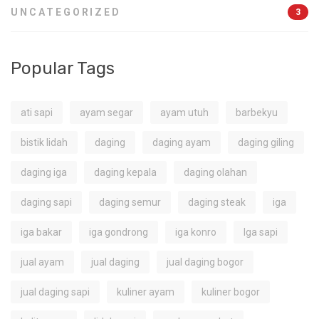
UNCATEGORIZED
3
Popular Tags
ati sapi
ayam segar
ayam utuh
barbekyu
bistik lidah
daging
daging ayam
daging giling
daging iga
daging kepala
daging olahan
daging sapi
daging semur
daging steak
iga
iga bakar
iga gondrong
iga konro
Iga sapi
jual ayam
jual daging
jual daging bogor
jual daging sapi
kuliner ayam
kuliner bogor