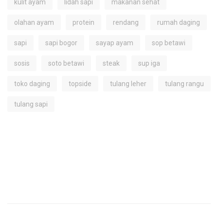
kulit ayam
lidah sapi
makanan sehat
olahan ayam
protein
rendang
rumah daging
sapi
sapi bogor
sayap ayam
sop betawi
sosis
soto betawi
steak
sup iga
toko daging
topside
tulang leher
tulang rangu
tulang sapi